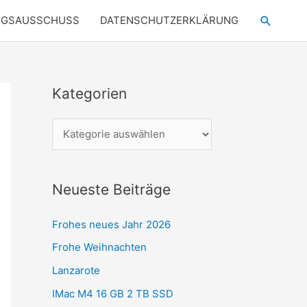
Suchen
NGSAUSSCHUSS
DATENSCHUTZERKLÄRUNG
Kategorien
K
a
t
e
g
Neueste Beiträge
o
r
Frohes neues Jahr 2026
i
Frohe Weihnachten
e
Lanzarote
n
IMac M4 16 GB 2 TB SSD