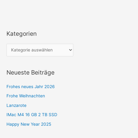
Kategorien
K
a
t
e
g
Neueste Beiträge
o
r
Frohes neues Jahr 2026
i
Frohe Weihnachten
e
Lanzarote
n
IMac M4 16 GB 2 TB SSD
Happy New Year 2025