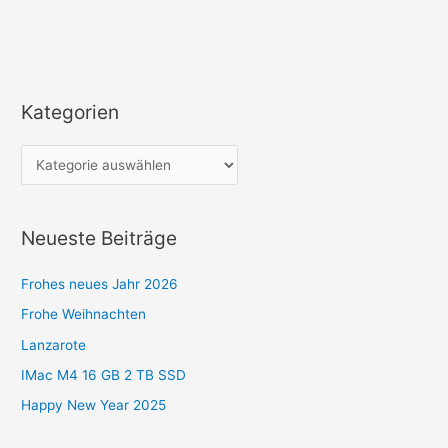
Kategorien
K
a
t
e
g
Neueste Beiträge
o
r
Frohes neues Jahr 2026
i
Frohe Weihnachten
e
Lanzarote
n
IMac M4 16 GB 2 TB SSD
Happy New Year 2025