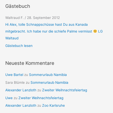
Gästebuch
Waltraud F.
Karl-Heinz Boeck
/
28. September 2012
/
1. Mai 2012
Hi Alex, tolle Schnappschüsse hast Du aus Kanada
Hall Alex ich Finde deine seit immer schöner du tun dich über
mitgebracht. Ich habe nur die schiefe Palme vermisst
refen mach so weiber viel Glöck wünsch ich Dir. Grüße Karl-
LG
Waltaud
Heinz
Gästebuch lesen
Neueste Kommentare
Uwe Bartel
zu
Sommerurlaub Namibia
Sara Blümle
zu
Sommerurlaub Namibia
Alexander Lanzloth
zu
Zweiter Weihnachtsfeiertag
Uwe
zu
Zweiter Weihnachtsfeiertag
Alexander Lanzloth
zu
Zoo Karlsruhe