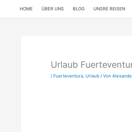
Zum
HOME
ÜBER UNS
BLOG
UNSRE REISEN
Inhalt
springen
Urlaub Fuerteventu
/
Fuerteventura
,
Urlaub
/ Von
Alexande