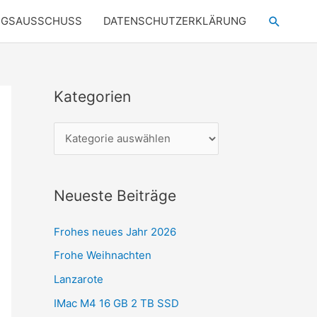
Suchen
NGSAUSSCHUSS
DATENSCHUTZERKLÄRUNG
Kategorien
K
a
t
e
g
Neueste Beiträge
o
r
Frohes neues Jahr 2026
i
Frohe Weihnachten
e
Lanzarote
n
IMac M4 16 GB 2 TB SSD