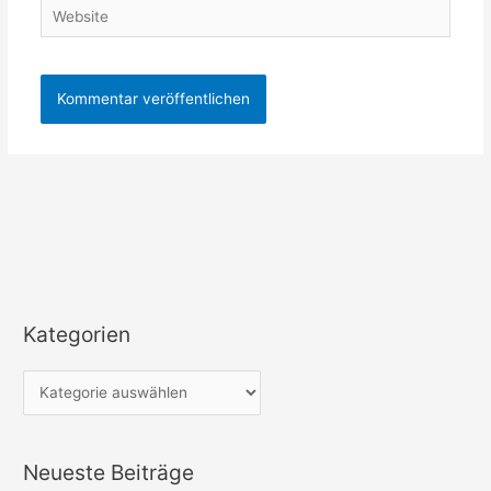
Website
Kategorien
K
a
t
e
g
Neueste Beiträge
o