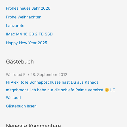
r
Frohes neues Jahr 2026
i
Frohe Weihnachten
e
Lanzarote
n
IMac M4 16 GB 2 TB SSD
Happy New Year 2025
Gästebuch
Waltraud F.
Karl-Heinz Boeck
/
28. September 2012
/
1. Mai 2012
Hi Alex, tolle Schnappschüsse hast Du aus Kanada
Hall Alex ich Finde deine seit immer schöner du tun dich über
mitgebracht. Ich habe nur die schiefe Palme vermisst
refen mach so weiber viel Glöck wünsch ich Dir. Grüße Karl-
LG
Waltaud
Heinz
Gästebuch lesen
Neueste Kommentare