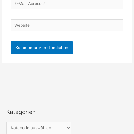
E-
Mail-
Adresse*
Website
Kategorien
K
a
t