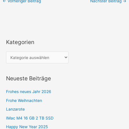
←
Vorheriger Beitrag
Nächster Beitrag
→
Kategorien
K
a
t
e
g
Neueste Beiträge
o
r
Frohes neues Jahr 2026
i
Frohe Weihnachten
e
Lanzarote
n
IMac M4 16 GB 2 TB SSD
Happy New Year 2025