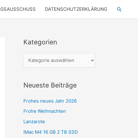
Suchen
NGSAUSSCHUSS
DATENSCHUTZERKLÄRUNG
Kategorien
K
a
t
e
g
Neueste Beiträge
o
r
Frohes neues Jahr 2026
i
Frohe Weihnachten
e
Lanzarote
n
IMac M4 16 GB 2 TB SSD