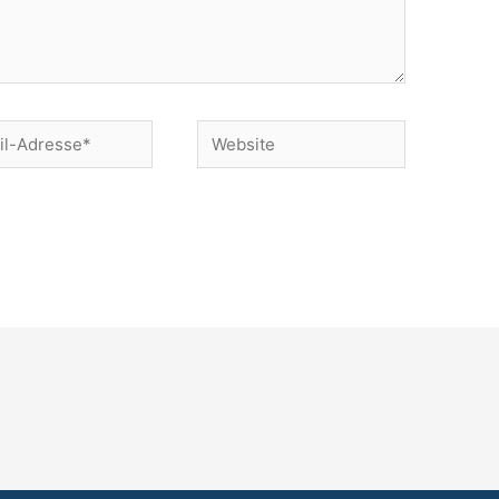
Website
e*