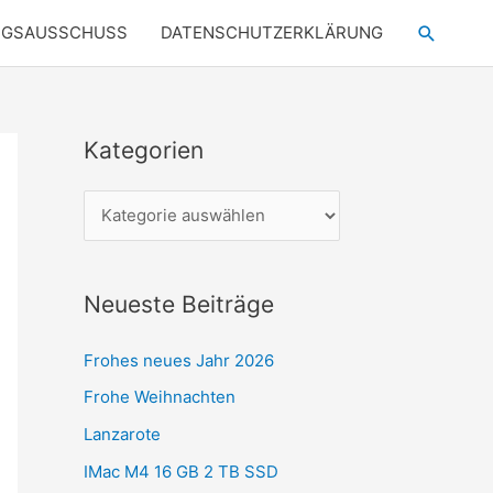
Suchen
NGSAUSSCHUSS
DATENSCHUTZERKLÄRUNG
Kategorien
K
a
t
e
g
Neueste Beiträge
o
r
Frohes neues Jahr 2026
i
Frohe Weihnachten
e
Lanzarote
n
IMac M4 16 GB 2 TB SSD