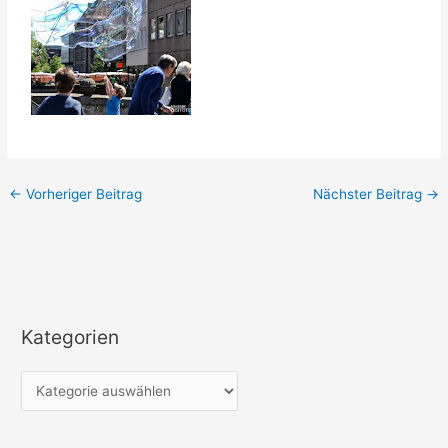
←
Vorheriger Beitrag
Nächster Beitrag
→
Kategorien
K
a
t
e
g