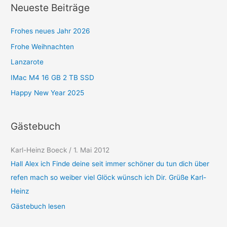
Neueste Beiträge
o
r
Frohes neues Jahr 2026
i
Frohe Weihnachten
e
Lanzarote
n
IMac M4 16 GB 2 TB SSD
Happy New Year 2025
Gästebuch
Karl-Heinz Boeck
/
1. Mai 2012
Hall Alex ich Finde deine seit immer schöner du tun dich über
refen mach so weiber viel Glöck wünsch ich Dir. Grüße Karl-
Heinz
Gästebuch lesen