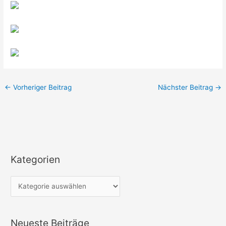
←
Vorheriger Beitrag
Nächster Beitrag
→
Kategorien
K
a
t
e
g
Neueste Beiträge