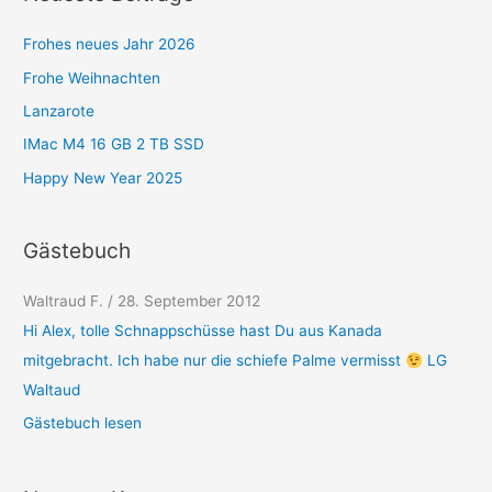
o
r
Frohes neues Jahr 2026
i
Frohe Weihnachten
e
Lanzarote
n
IMac M4 16 GB 2 TB SSD
Happy New Year 2025
Gästebuch
Waltraud F.
/
28. September 2012
Hi Alex, tolle Schnappschüsse hast Du aus Kanada
mitgebracht. Ich habe nur die schiefe Palme vermisst
LG
Waltaud
Gästebuch lesen