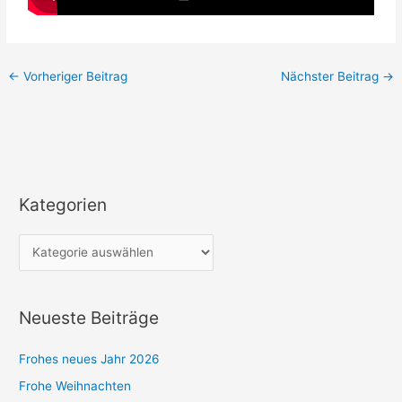
←
Vorheriger Beitrag
Nächster Beitrag
→
Kategorien
K
a
t
e
g
Neueste Beiträge
o
r
Frohes neues Jahr 2026
i
Frohe Weihnachten
e