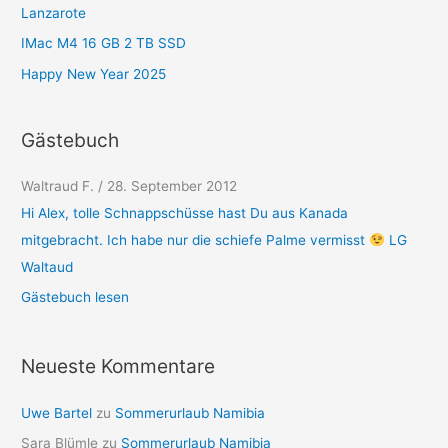
Lanzarote
n
IMac M4 16 GB 2 TB SSD
Happy New Year 2025
Gästebuch
Waltraud F.
Karl-Heinz Boeck
/
28. September 2012
/
1. Mai 2012
Hi Alex, tolle Schnappschüsse hast Du aus Kanada
Hall Alex ich Finde deine seit immer schöner du tun dich über
mitgebracht. Ich habe nur die schiefe Palme vermisst
refen mach so weiber viel Glöck wünsch ich Dir. Grüße Karl-
LG
Waltaud
Heinz
Gästebuch lesen
Neueste Kommentare
Uwe Bartel
zu
Sommerurlaub Namibia
Sara Blümle
zu
Sommerurlaub Namibia