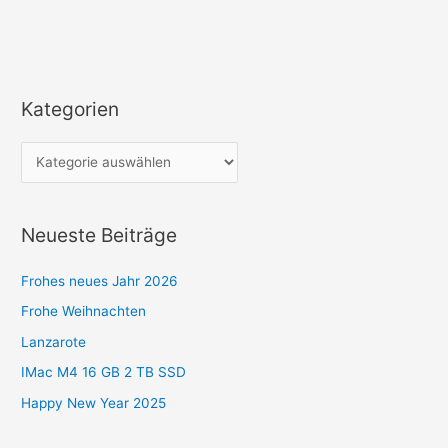
Kategorien
K
a
t
e
g
Neueste Beiträge
o
r
Frohes neues Jahr 2026
i
Frohe Weihnachten
e
Lanzarote
n
IMac M4 16 GB 2 TB SSD
Happy New Year 2025