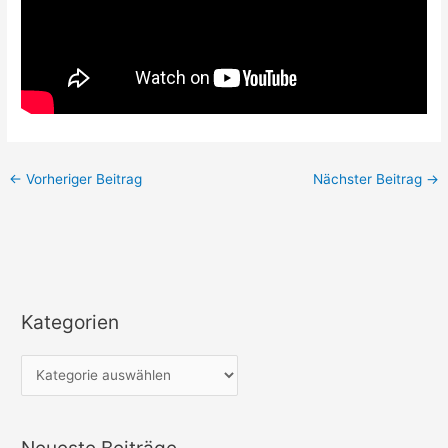
←
Vorheriger Beitrag
Nächster Beitrag
→
Kategorien
K
a
t
e
g
Neueste Beiträge