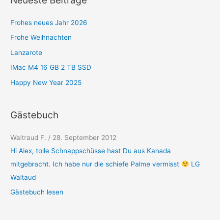
o
r
Frohes neues Jahr 2026
i
Frohe Weihnachten
e
Lanzarote
n
IMac M4 16 GB 2 TB SSD
Happy New Year 2025
Gästebuch
Waltraud F.
/
28. September 2012
Hi Alex, tolle Schnappschüsse hast Du aus Kanada
mitgebracht. Ich habe nur die schiefe Palme vermisst
LG
Waltaud
Gästebuch lesen