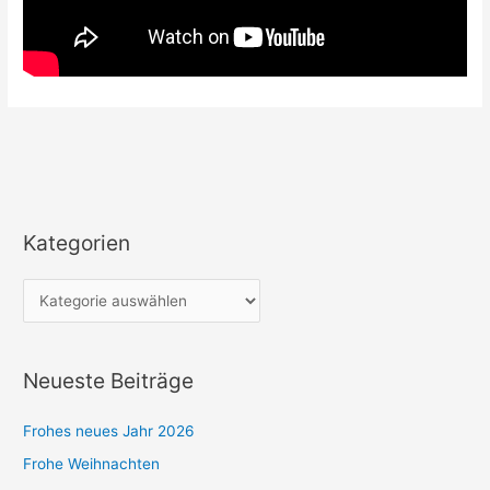
Kategorien
K
a
t
e
g
Neueste Beiträge
o
r
Frohes neues Jahr 2026
i
Frohe Weihnachten
e