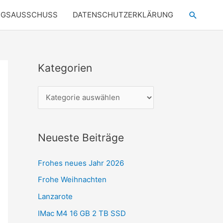
Suchen
NGSAUSSCHUSS
DATENSCHUTZERKLÄRUNG
Kategorien
K
a
t
e
g
Neueste Beiträge
o
r
Frohes neues Jahr 2026
i
Frohe Weihnachten
e
Lanzarote
n
IMac M4 16 GB 2 TB SSD