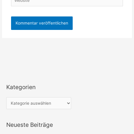
Kategorien
K
a
t
e
g
Neueste Beiträge
o