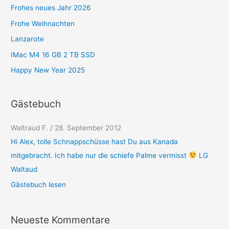
r
Frohes neues Jahr 2026
i
Frohe Weihnachten
e
Lanzarote
n
IMac M4 16 GB 2 TB SSD
Happy New Year 2025
Gästebuch
Waltraud F.
/
28. September 2012
Hi Alex, tolle Schnappschüsse hast Du aus Kanada
mitgebracht. Ich habe nur die schiefe Palme vermisst
LG
Waltaud
Gästebuch lesen
Neueste Kommentare