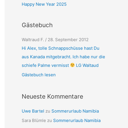
Happy New Year 2025
Gästebuch
Karl-Heinz Boeck
/
1. Mai 2012
Hall Alex ich Finde deine seit immer
schöner du tun dich über refen mach so
weiber viel Glöck wünsch ich Dir. Grüße
Karl-Heinz
Gästebuch lesen
Neueste Kommentare
Uwe Bartel
zu
Sommerurlaub Namibia