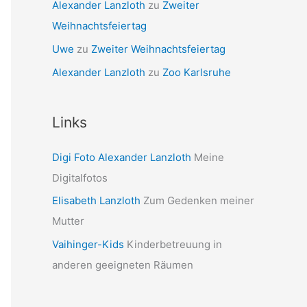
Sara Blümle
zu
Sommerurlaub Namibia
Alexander Lanzloth
zu
Zweiter
Weihnachtsfeiertag
Uwe
zu
Zweiter Weihnachtsfeiertag
Alexander Lanzloth
zu
Zoo Karlsruhe
Links
Digi Foto Alexander Lanzloth
Meine
Digitalfotos
Elisabeth Lanzloth
Zum Gedenken meiner
Mutter
Vaihinger-Kids
Kinderbetreuung in
anderen geeigneten Räumen