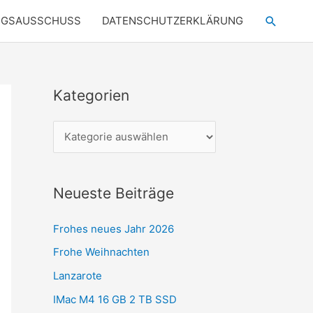
Suchen
NGSAUSSCHUSS
DATENSCHUTZERKLÄRUNG
Kategorien
K
a
t
e
g
Neueste Beiträge
o
r
Frohes neues Jahr 2026
i
Frohe Weihnachten
e
Lanzarote
n
IMac M4 16 GB 2 TB SSD