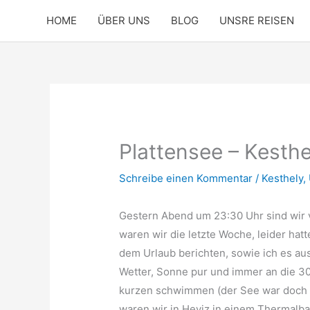
Zum
HOME
ÜBER UNS
BLOG
UNSRE REISEN
Inhalt
springen
Plattensee – Kesthe
Schreibe einen Kommentar
/
Kesthely
,
Gestern Abend um 23:30 Uhr sind wir
waren wir die letzte Woche, leider hatt
dem Urlaub berichten, sowie ich es au
Wetter, Sonne pur und immer an die 30
kurzen schwimmen (der See war doch n
waren wir in Heviz in einem Thermalba