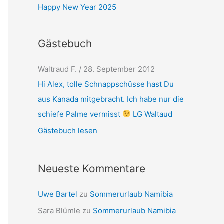
Happy New Year 2025
Gästebuch
Karl-Heinz Boeck
/
1. Mai 2012
Hall Alex ich Finde deine seit immer
schöner du tun dich über refen mach so
weiber viel Glöck wünsch ich Dir. Grüße
Karl-Heinz
Gästebuch lesen
Neueste Kommentare
Uwe Bartel
zu
Sommerurlaub Namibia