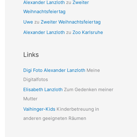
Sara Blümle
zu
Sommerurlaub Namibia
Alexander Lanzloth
zu
Zweiter
Weihnachtsfeiertag
Uwe
zu
Zweiter Weihnachtsfeiertag
Alexander Lanzloth
zu
Zoo Karlsruhe
Links
Digi Foto Alexander Lanzloth
Meine
Digitalfotos
Elisabeth Lanzloth
Zum Gedenken meiner
Mutter
Vaihinger-Kids
Kinderbetreuung in
anderen geeigneten Räumen