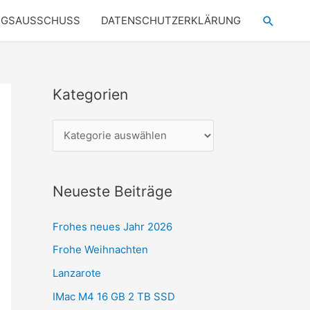
Suchen
NGSAUSSCHUSS
DATENSCHUTZERKLÄRUNG
Kategorien
K
a
t
e
g
Neueste Beiträge
o
r
Frohes neues Jahr 2026
i
Frohe Weihnachten
e
Lanzarote
n
IMac M4 16 GB 2 TB SSD