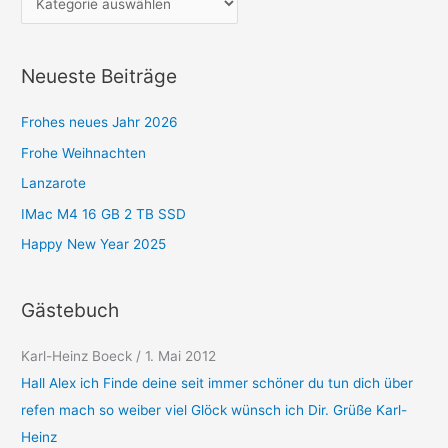
t
e
g
Neueste Beiträge
o
r
Frohes neues Jahr 2026
i
Frohe Weihnachten
e
Lanzarote
n
IMac M4 16 GB 2 TB SSD
Happy New Year 2025
Gästebuch
Karl-Heinz Boeck
/
1. Mai 2012
Hall Alex ich Finde deine seit immer schöner du tun dich über
refen mach so weiber viel Glöck wünsch ich Dir. Grüße Karl-
Heinz