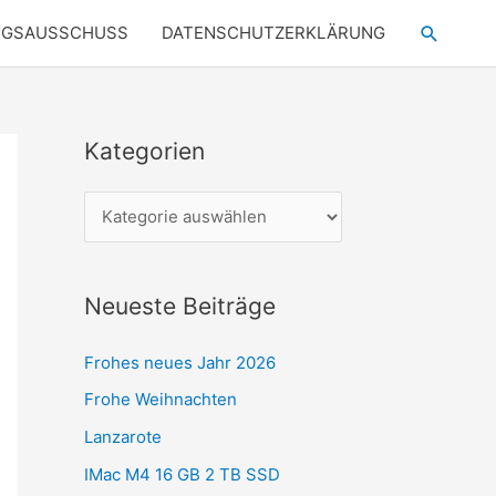
Suchen
NGSAUSSCHUSS
DATENSCHUTZERKLÄRUNG
Kategorien
K
a
t
e
g
Neueste Beiträge
o
r
Frohes neues Jahr 2026
i
Frohe Weihnachten
e
Lanzarote
n
IMac M4 16 GB 2 TB SSD