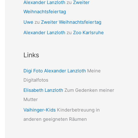
Sara Blümle
zu
Sommerurlaub Namibia
Alexander Lanzloth
zu
Zweiter
Weihnachtsfeiertag
Uwe
zu
Zweiter Weihnachtsfeiertag
Alexander Lanzloth
zu
Zoo Karlsruhe
Links
Digi Foto Alexander Lanzloth
Meine
Digitalfotos
Elisabeth Lanzloth
Zum Gedenken meiner
Mutter
Vaihinger-Kids
Kinderbetreuung in
anderen geeigneten Räumen