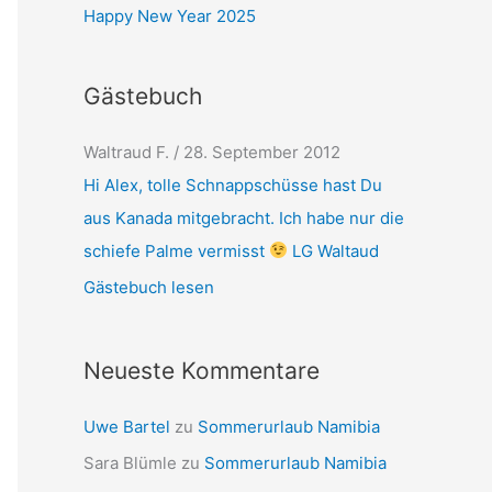
Happy New Year 2025
Gästebuch
Karl-Heinz Boeck
/
1. Mai 2012
Hall Alex ich Finde deine seit immer
schöner du tun dich über refen mach so
weiber viel Glöck wünsch ich Dir. Grüße
Karl-Heinz
Gästebuch lesen
Neueste Kommentare
Uwe Bartel
zu
Sommerurlaub Namibia