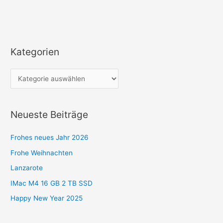
Kategorien
K
a
t
e
g
Neueste Beiträge
o
r
Frohes neues Jahr 2026
i
Frohe Weihnachten
e
Lanzarote
n
IMac M4 16 GB 2 TB SSD
Happy New Year 2025