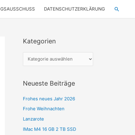
Suchen
NGSAUSSCHUSS
DATENSCHUTZERKLÄRUNG
Kategorien
K
a
t
e
g
Neueste Beiträge
o
r
Frohes neues Jahr 2026
i
Frohe Weihnachten
e
Lanzarote
n
IMac M4 16 GB 2 TB SSD