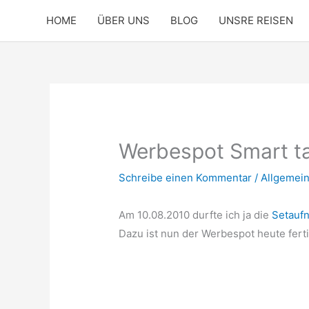
Zum
HOME
ÜBER UNS
BLOG
UNSRE REISEN
Inhalt
springen
Werbespot Smart ta
Schreibe einen Kommentar
/
Allgemei
Am 10.08.2010 durfte ich ja die
Setauf
Dazu ist nun der Werbespot heute fert