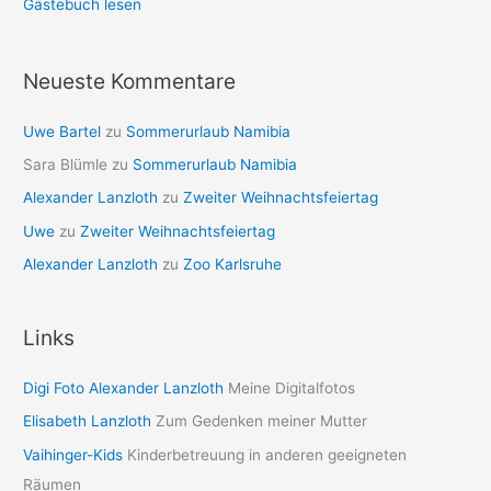
Gästebuch lesen
Neueste Kommentare
Uwe Bartel
zu
Sommerurlaub Namibia
Sara Blümle
zu
Sommerurlaub Namibia
Alexander Lanzloth
zu
Zweiter Weihnachtsfeiertag
Uwe
zu
Zweiter Weihnachtsfeiertag
Alexander Lanzloth
zu
Zoo Karlsruhe
Links
Digi Foto Alexander Lanzloth
Meine Digitalfotos
Elisabeth Lanzloth
Zum Gedenken meiner Mutter
Vaihinger-Kids
Kinderbetreuung in anderen geeigneten
Räumen