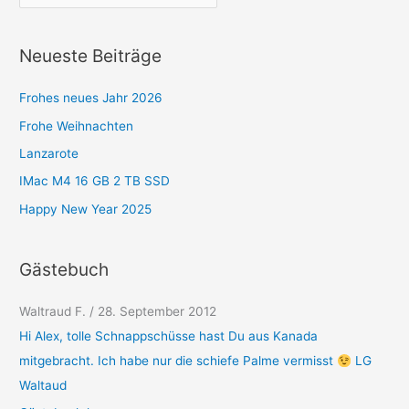
e
g
Neueste Beiträge
o
r
Frohes neues Jahr 2026
i
Frohe Weihnachten
e
Lanzarote
n
IMac M4 16 GB 2 TB SSD
Happy New Year 2025
Gästebuch
Waltraud F.
/
28. September 2012
Hi Alex, tolle Schnappschüsse hast Du aus Kanada
mitgebracht. Ich habe nur die schiefe Palme vermisst
LG
Waltaud