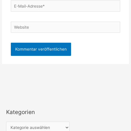
E-
Mail-
Adresse*
Website
Kategorien
K
a
t